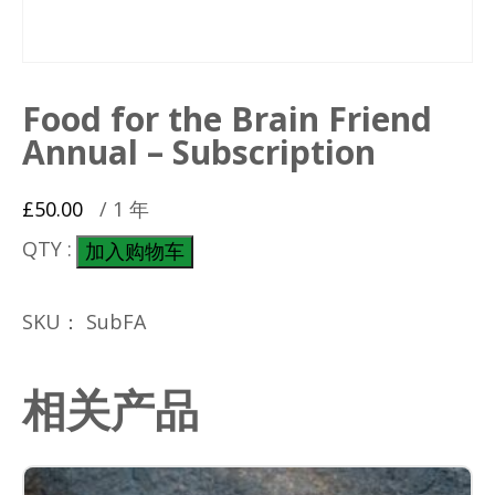
Food for the Brain Friend
Annual – Subscription
£
50.00
/ 1 年
Food
QTY :
加入购物车
for
the
SKU：
SubFA
Brain
Friend
Annual
相关产品
-
Subscription
数
量