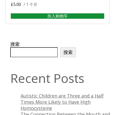
£
5.00
/ 1 个月
加入购物车
搜索
搜索
Recent Posts
Autistic Children are Three and a Half
Times More Likely to Have High
Homocysteine
The Connection Between the Mouth and